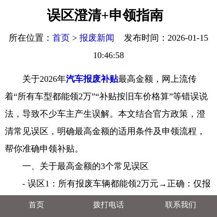
误区澄清+申领指南
所在位置：
首页
>
报废新闻
发布时间：2026-01-15
10:46:58
关于2026年
汽车报废补贴
最高金额，网上流传
着“所有车型都能领2万”“补贴按旧车价格算”等错误说
法，导致不少车主产生误解。本文结合官方政策，澄
清常见误区，明确最高金额的适用条件及申领流程，
帮你准确申领补贴。
一、关于最高金额的3个常见误区
- 误区1：所有报废车辆都能领2万元→正确：仅报
废旧车后购买新能源乘用车，且新车价格达标才能拿2
首页
拨打电话
联系我们